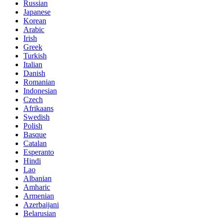
Russian
Japanese
Korean
Arabic
Irish
Greek
Turkish
Italian
Danish
Romanian
Indonesian
Czech
Afrikaans
Swedish
Polish
Basque
Catalan
Esperanto
Hindi
Lao
Albanian
Amharic
Armenian
Azerbaijani
Belarusian