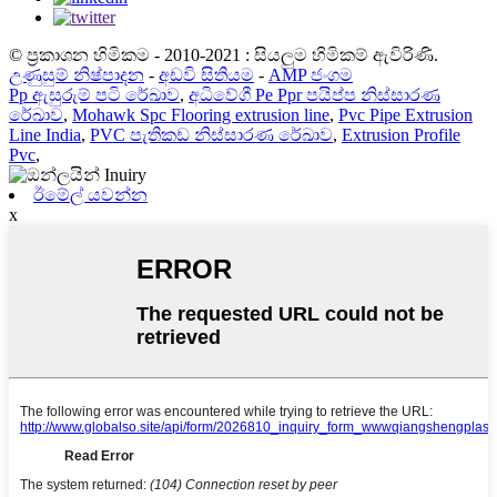
© ප්‍රකාශන හිමිකම - 2010-2021 : සියලුම හිමිකම් ඇවිරිණි.
උණුසුම් නිෂ්පාදන
-
අඩවි සිතියම
-
AMP ජංගම
Pp ඇසුරුම් පටි රේඛාව
,
අධිවේගී Pe Ppr පයිප්ප නිස්සාරණ
රේඛාව
,
Mohawk Spc Flooring extrusion line
,
Pvc Pipe Extrusion
Line India
,
PVC පැතිකඩ නිස්සාරණ රේඛාව
,
Extrusion Profile
Pvc
,
ඊමේල් යවන්න
x