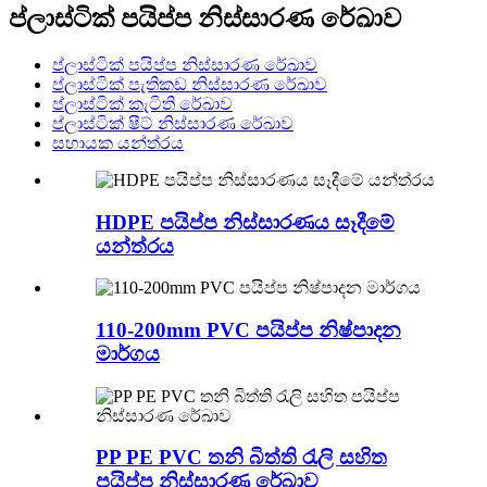
ප්ලාස්ටික් පයිප්ප නිස්සාරණ රේඛාව
ප්ලාස්ටික් පයිප්ප නිස්සාරණ රේඛාව
ප්ලාස්ටික් පැතිකඩ නිස්සාරණ රේඛාව
ප්ලාස්ටික් කැටිති රේඛාව
ප්ලාස්ටික් ෂීට් නිස්සාරණ රේඛාව
සහායක යන්ත්රය
HDPE පයිප්ප නිස්සාරණය සෑදීමේ
යන්ත්රය
110-200mm PVC පයිප්ප නිෂ්පාදන
මාර්ගය
PP PE PVC තනි බිත්ති රැලි සහිත
පයිප්ප නිස්සාරණ රේඛාව