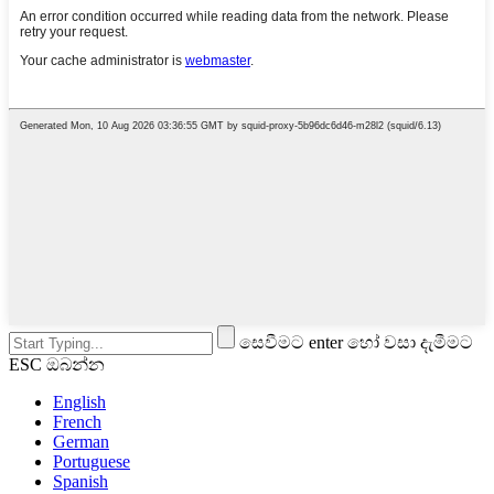
සෙවීමට enter හෝ වසා දැමීමට
ESC ඔබන්න
English
French
German
Portuguese
Spanish