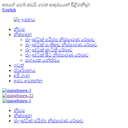
අපගේ වෙබ් අඩවි වෙත සාදරයෙන් පිළිගනිමු!
English
නිවස
නිෂ්පාදන
ප්ලාස්ටික් පයිප්ප නිස්සාරණ රේඛාව
ප්ලාස්ටික් පැතිකඩ නිස්සාරණ රේඛාව
ප්ලාස්ටික් කැටිති රේඛාව
ප්ලාස්ටික් ෂීට් නිස්සාරණ රේඛාව
සහායක යන්ත්රය
පුවත්
ප්රදර්ශනය
අපි ගැන
අපව අමතන්න
නිවස
නිෂ්පාදන
ප්ලාස්ටික් පයිප්ප නිස්සාරණ රේඛාව