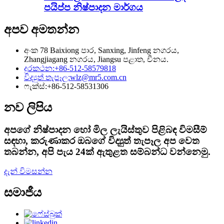
පයිප්ප නිෂ්පාදන මාර්ගය
අපව අමතන්න
අංක 78 Baixiong පාර, Sanxing, Jinfeng නගරය,
Zhangjiagang නගරය, Jiangsu පළාත, චීනය.
දුරකථන:
+86-512-58579818
විද්‍යුත් තැපෑල:
wlz@mr5.com.cn
ෆැක්ස්:
+86-512-58531306
නව ලිපිය
අපගේ නිෂ්පාදන හෝ මිල ලැයිස්තුව පිළිබඳ විමසීම්
සඳහා, කරුණාකර ඔබගේ විද්‍යුත් තැපෑල අප වෙත
තබන්න, අපි පැය 24ක් ඇතුළත සම්බන්ධ වන්නෙමු.
දැන් විමසන්න
සමාජීය